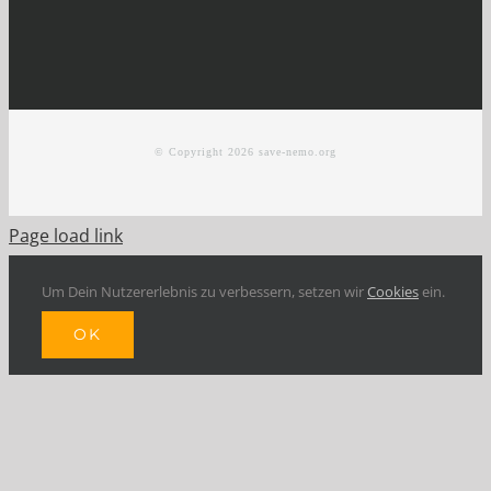
© Copyright
2026 save-nemo.org
Page load link
Um Dein Nutzererlebnis zu verbessern, setzen wir
Cookies
ein.
OK