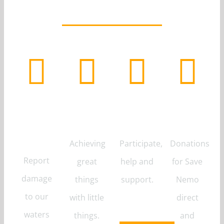
Reef
Support
Volunteer
Donate
Alert
Achieving
Participate,
Donations
Report
great
help and
for Save
damage
things
support.
Nemo
to our
with little
direct
waters
things.
and