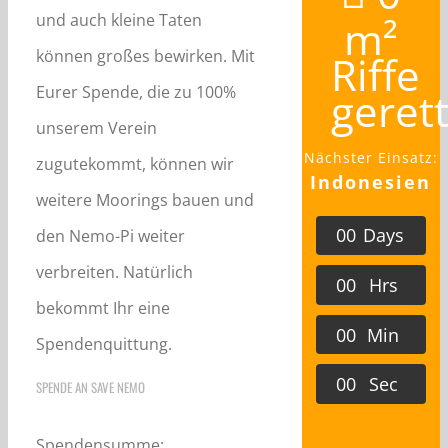
und auch kleine Taten
m²
können großes bewirken. Mit
Riffe
Eurer Spende, die zu 100%
geret
unserem Verein
Nächster Einsatz:
zugutekommt, können wir
Indonesien
weitere Moorings bauen und
0
0
Days
den Nemo-Pi weiter
verbreiten. Natürlich
0
0
Hrs
bekommt Ihr eine
0
0
Min
Spendenquittung.
0
0
Sec
SPENDE AN SAVE NEMO
Spendensumme: