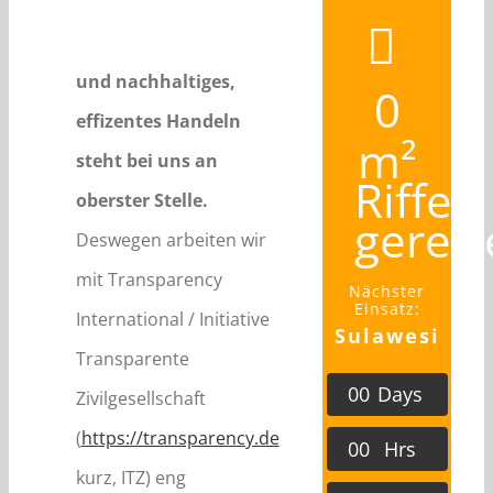
und nachhaltiges,
0
effizentes Handeln
m²
steht bei uns an
Riffe
oberster Stelle.
gerett
Deswegen arbeiten wir
mit Transparency
Nächster
Einsatz:
International / Initiative
Sulawesi
Transparente
0
0
Days
Zivilgesellschaft
(
https://transparency.de
0
0
Hrs
kurz, ITZ) eng