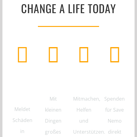
CHANGE A LIFE TODAY
Riff
Unterstützen
Volunteer
Spenden
Alarm
Mit
Mitmachen,
Spenden
Meldet
kleinen
Helfen
für Save
Schäden
Dingen
und
Nemo
in
großes
Unterstützen.
direkt