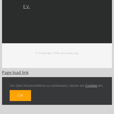
E.V.
© Copyright
2026 save-nemo.org
Page load link
Um Dein Nutzererlebnis zu verbessern, setzen wir
Cookies
ein.
OK