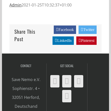
Admin
2021-01-25T10:32:37+01:00
Facebook
Twitter
Share This
Post
LinkedIn
Pinterest
CONTACT
GET SOCIAL
Save Nemo e.V.
Sophienstr. 4 •
32051 Herford,
Deutschand