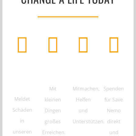
Riff
Unterstützen
Volunteer
Spenden
Alarm
Mit
Mitmachen,
Spenden
Meldet
kleinen
Helfen
für Save
Schäden
Dingen
und
Nemo
in
großes
Unterstützen.
direkt
unseren
Erreichen.
und