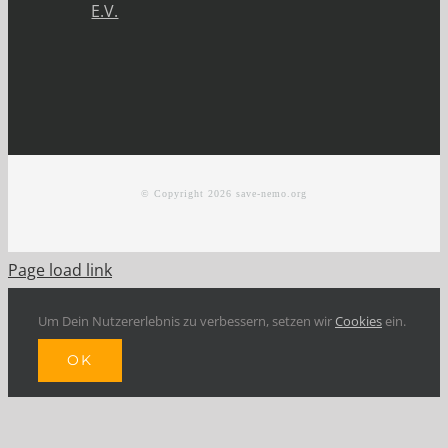
E.V.
© Copyright
2026 save-nemo.org
Page load link
Um Dein Nutzererlebnis zu verbessern, setzen wir
Cookies
ein.
OK