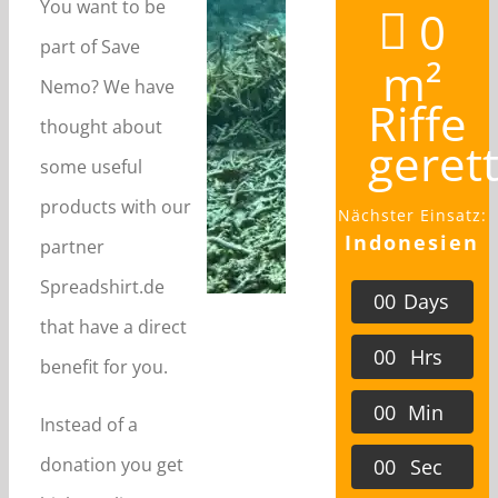
You want to be
0
part of Save
m²
Nemo? We have
Riffe
thought about
geret
some useful
products with our
Nächster Einsatz:
Indonesien
partner
Spreadshirt.de
0
0
Days
that have a direct
0
0
Hrs
benefit for you.
0
0
Min
Instead of a
donation you get
0
0
Sec