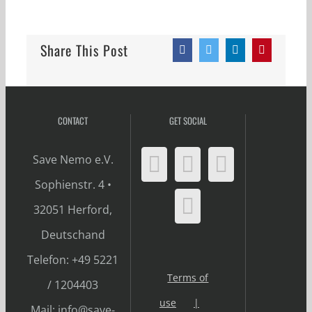
Share This Post
Facebook
Twitter
LinkedIn
Pinterest
CONTACT
GET SOCIAL
Save Nemo e.V.
Sophienstr. 4 •
32051 Herford,
Deutschand
Telefon: +49 5221
Terms of
/ 1204403
use
Mail: info@save-