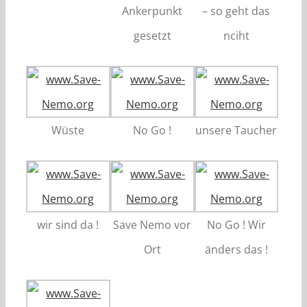
Ankerpunkt
– so geht das
gesetzt
nciht
Wüste
No Go !
unsere Taucher
wir sind da !
Save Nemo vor
No Go ! Wir
Ort
änders das !